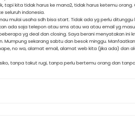
uk, tapi kita tidak harus ke mana2, tidak harus ketemu oran
e seluruh indonesia.
u mulai usaha sdh bisa start. Tidak ada yg perlu ditunggu la
 akan ada saja telepon atau sms atau wa atau email yg mas
beberapa yg deal dan closing. Saya berani menyatakan ini 
kukan. Mumpung sekarang sabtu dan besok minggu. Manfaatkan s
pe, no wa, alamat email, alamat web kita (jika ada) dan a
iko, tanpa takut rugi, tanpa perlu bertemu orang dan tanpa