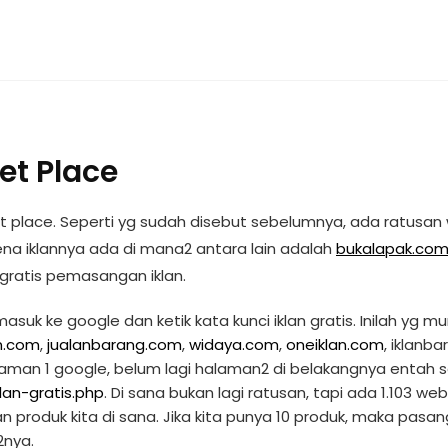
ket Place
rket place. Seperti yg sudah disebut sebelumnya, ada ratusa
ena iklannya ada di mana2 antara lain adalah
bukalapak.co
gratis pemasangan iklan.
uk ke google dan ketik kata kunci iklan gratis. Inilah yg mun
an.com
,
jualanbarang.com
,
widaya.com
,
oneiklan.com
, iklanbar
alaman 1 google, belum lagi halaman2 di belakangnya entah
lan-gratis.php
. Di sana bukan lagi ratusan, tapi ada 1.103 web
an produk kita di sana. Jika kita punya 10 produk, maka pasa
2nya.