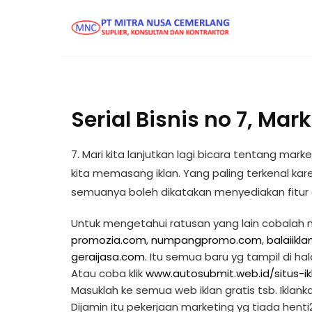
Serial Bisnis no 7, Mar
7. Mari kita lanjutkan lagi bicara tentang ma
kita memasang iklan. Yang paling terkenal kar
semuanya boleh dikatakan menyediakan fitur 
Untuk mengetahui ratusan yang lain cobalah mas
promozia.com
,
numpangpromo.com
,
balaiikl
geraijasa.com.
Itu semua baru yg tampil di h
Atau coba klik
www.autosubmit.web.id/situs-ik
Masuklah ke semua web iklan gratis tsb. Iklank
Dijamin itu pekerjaan marketing yg tiada henti