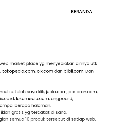
BERANDA
n web market place yg menyediakan dirinya utk
m
,
tokopedia.com
,
olx.com
dan
blibli.com.
Dan
cul setelah saya klik,
jualo.com
,
pasaran.com
,
is.co.id,
lokamedia.com
, angpoa.id,
 sampai berapa halaman.
 iklan gratis yg tercatat di sana.
nglah semua 10 produk tersebut di setiap web.