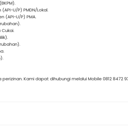
(BKPM).
(API-U/P) PMDN/Lokal.
n (API-U/P) PMA.
erubahan).
 Cukai.
ik).
rubahan).
ma.
).
rizinan. Kami dapat dihubungi melalui Mobile 0812 8472 93