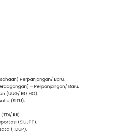
usahaan) Perpanjangan/ Baru.
 Perdagangan) – Perpanjangan/ Baru.
n (UUG/ IG/ HO).
saha (SITU).
.
(TDI/ IUI).
portasi (SIUJPT).
isata (TDUP).